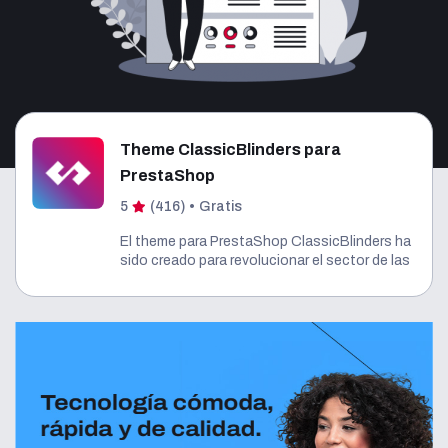
Theme ClassicBlinders para
PrestaShop
•
5
(416)
Gratis
El theme para PrestaShop ClassicBlinders ha
sido creado para revolucionar el sector de las
plantillas de PrestaShop. Cuenta con la
puntuación más alta en las Core Web Vitals
que encontrarás, una súper optimización SEO
y un rediseño completo de toda la zona del
"Mi cuenta" y del proceso de compra.